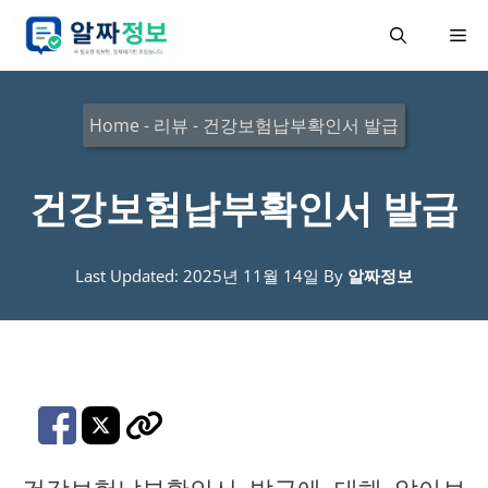
컨
메
텐
츠
뉴
로
Home
-
리뷰
-
건강보험납부확인서 발급
건
너
건강보험납부확인서 발급
뛰
기
Last Updated: 2025년 11월 14일
By
알짜정보