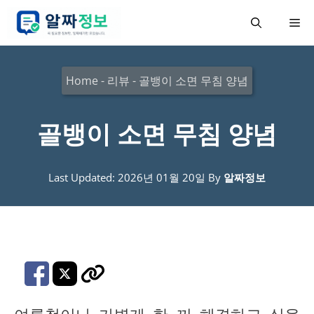
컨
메
텐
츠
뉴
로
Home
-
리뷰
-
골뱅이 소면 무침 양념
건
너
골뱅이 소면 무침 양념
뛰
기
Last Updated: 2026년 01월 20일
By
알짜정보