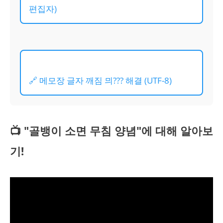
편집자)
🔗 메모장 글자 깨짐 믜??? 해결 (UTF-8)
📺 "골뱅이 소면 무침 양념"에 대해 알아보
기!