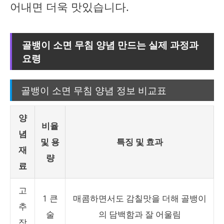
어내면 더욱 맛있습니다.
골뱅이 소면 무침 양념 만드는 실제 과정과
요령
골뱅이 소면 무침 양념 정보 비교표
양
비율
념
및 용
특징 및 효과
재
량
료
고
1 큰
매콤하면서도 감칠맛을 더해 골뱅이
추
술
의 담백함과 잘 어울림
장