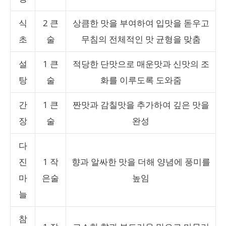
식
2 큰
상큼한 맛을 부여하여 입맛을 돋우고
초
술
무침의 전체적인 맛 균형을 맞춤
설
1 큰
적당한 단맛으로 매운맛과 신맛의 조
탕
술
화를 이루도록 도와줌
간
1 큰
짠맛과 감칠맛을 추가하여 깊은 맛을
장
술
완성
다
진
1 작
향과 알싸한 맛을 더해 양념에 풍미를
마
은술
높임
늘
참