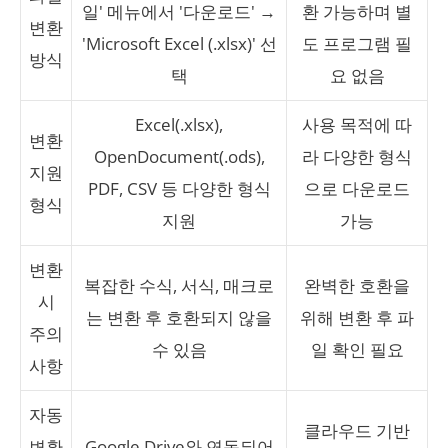
일' 메뉴에서 '다운로드' →
환 가능하며 별
변환
'Microsoft Excel (.xlsx)' 선
도 프로그램 필
방식
택
요 없음
Excel(.xlsx),
사용 목적에 따
변환
OpenDocument(.ods),
라 다양한 형식
지원
PDF, CSV 등 다양한 형식
으로 다운로드
형식
지원
가능
변환
복잡한 수식, 서식, 매크로
완벽한 호환을
시
는 변환 후 호환되지 않을
위해 변환 후 파
주의
수 있음
일 확인 필요
사항
자동
클라우드 기반
변환
Google Drive와 연동되어