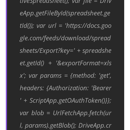
tiveSpreadsheet(); var file = Driv
eApp.getFileById(spreadsheet.ge
tId()); var url = 'https://docs.goo
gle.com/feeds/download/spread
sheets/Export?key=' + spreadshe
et.getId() + '&exportFormat=xls
x'; var params = {method: 'get',
headers: {Authorization: 'Bearer
' + ScriptApp.getOAuthToken()}};
var blob = UrlFetchApp.fetch(ur
l, params).getBlob(); DriveApp.cr