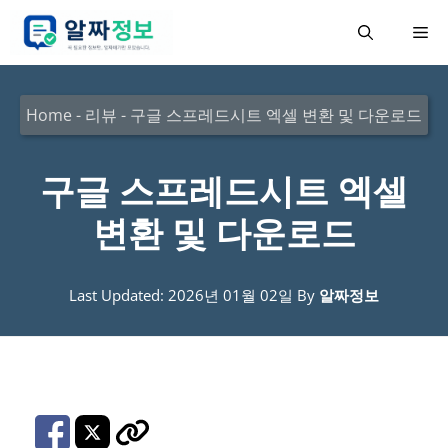
컨
메
텐
츠
뉴
로
Home
-
리뷰
-
구글 스프레드시트 엑셀 변환 및 다운로드
건
너
구글 스프레드시트 엑셀
뛰
변환 및 다운로드
기
Last Updated: 2026년 01월 02일
By
알짜정보