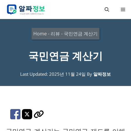
컨
메
텐
츠
뉴
로
Home
-
리뷰
-
국민연금 계산기
건
너
국민연금 계산기
뛰
기
Last Updated: 2025년 11월 24일
By
알짜정보