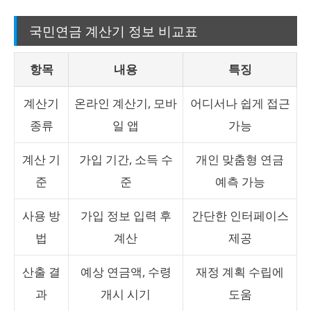
국민연금 계산기 정보 비교표
항목
내용
특징
계산기
온라인 계산기, 모바
어디서나 쉽게 접근
종류
일 앱
가능
계산 기
가입 기간, 소득 수
개인 맞춤형 연금
준
준
예측 가능
사용 방
가입 정보 입력 후
간단한 인터페이스
법
계산
제공
산출 결
예상 연금액, 수령
재정 계획 수립에
과
개시 시기
도움