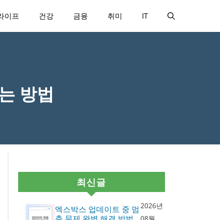
라이프
건강
금융
취미
IT
는 방법
최신글
2026년
엑스박스 업데이트 중 멈
춤 문제 완벽 해결 방법
08월