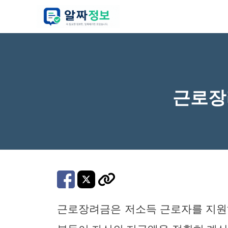
컨
텐
츠
로
건
너
근로장
뛰
기
근로장려금은 저소득 근로자를 지원