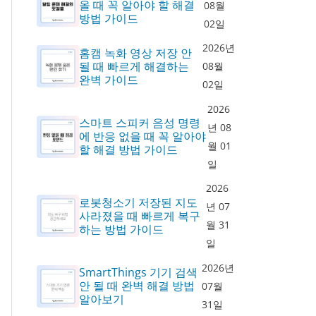
올 때 꼭 알아야 할 해결
08월
방법 가이드
02일
2026년
홈캠 녹화 영상 저장 안
될 때 빠르게 해결하는
08월
완벽 가이드
02일
2026
스마트 스피커 음성 명령
년 08
에 반응 없을 때 꼭 알아야
월 01
할 해결 방법 가이드
일
2026
로봇청소기 저장된 지도
년 07
사라졌을 때 빠르게 복구
월 31
하는 방법 가이드
일
2026년
SmartThings 기기 검색
안 될 때 완벽 해결 방법
07월
알아보기
31일