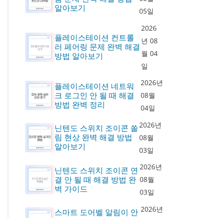
알아보기
05일
2026
플레이스테이션 컨트롤
년 08
러 페어링 문제 완벽 해결
월 04
방법 알아보기
일
2026년
플레이스테이션 네트워
크 로그인 안 될 때 해결
08월
방법 완벽 정리
04일
2026년
닌텐도 스위치 조이콘 쏠
림 현상 완벽 해결 방법
08월
알아보기
03일
2026년
닌텐도 스위치 조이콘 연
결 안 될 때 해결 방법 완
08월
벽 가이드
03일
2026년
스마트 도어벨 알림이 안