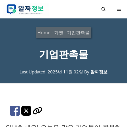
컨
메
텐
츠
뉴
로
Home
-
가젯
-
기업판촉물
건
너
기업판촉물
뛰
기
Last Updated: 2025년 11월 02일
By
알짜정보