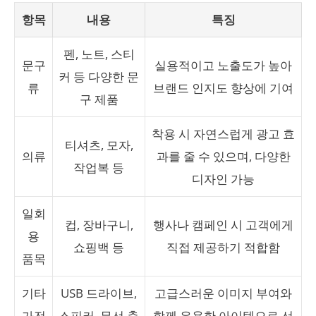
항목
내용
특징
펜, 노트, 스티
문구
실용적이고 노출도가 높아
커 등 다양한 문
류
브랜드 인지도 향상에 기여
구 제품
착용 시 자연스럽게 광고 효
티셔츠, 모자,
의류
과를 줄 수 있으며, 다양한
작업복 등
디자인 가능
일회
컵, 장바구니,
행사나 캠페인 시 고객에게
용
쇼핑백 등
직접 제공하기 적합함
품목
기타
USB 드라이브,
고급스러운 이미지 부여와
가전
스피커, 무선 충
함께 유용한 아이템으로 선