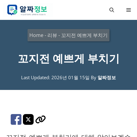
컨
메
텐
츠
뉴
로
Home
-
리뷰
-
꼬지전 예쁘게 부치기
건
너
꼬지전 예쁘게 부치기
뛰
기
Last Updated: 2026년 01월 15일
By
알짜정보