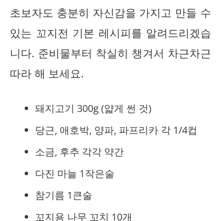
초보자도 충분히 자신감을 가지고 만들 수
있는 꼬지전 기본 레시피를 알려드리겠습
니다. 준비물부터 착실히 챙겨서 차근차근
따라 해 보세요.
돼지고기 300g (얇게 썬 것)
당근, 애호박, 양파, 파프리카 각 1/4컵
소금, 후추 각각 약간
다진 마늘 1작은술
참기름 1큰술
꼬지용 나무 꼬치 10개