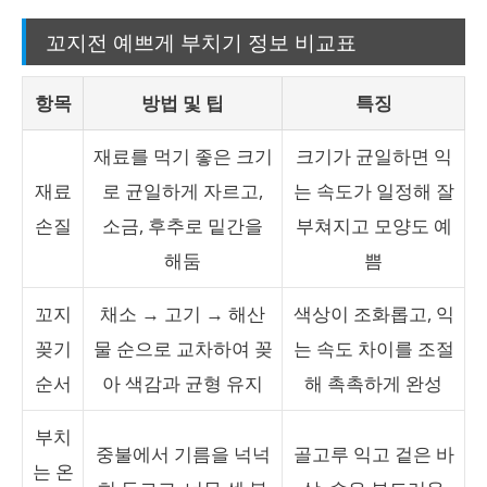
꼬지전 예쁘게 부치기 정보 비교표
항목
방법 및 팁
특징
재료를 먹기 좋은 크기
크기가 균일하면 익
재료
로 균일하게 자르고,
는 속도가 일정해 잘
손질
소금, 후추로 밑간을
부쳐지고 모양도 예
해둠
쁨
꼬지
채소 → 고기 → 해산
색상이 조화롭고, 익
꽂기
물 순으로 교차하여 꽂
는 속도 차이를 조절
순서
아 색감과 균형 유지
해 촉촉하게 완성
부치
중불에서 기름을 넉넉
골고루 익고 겉은 바
는 온