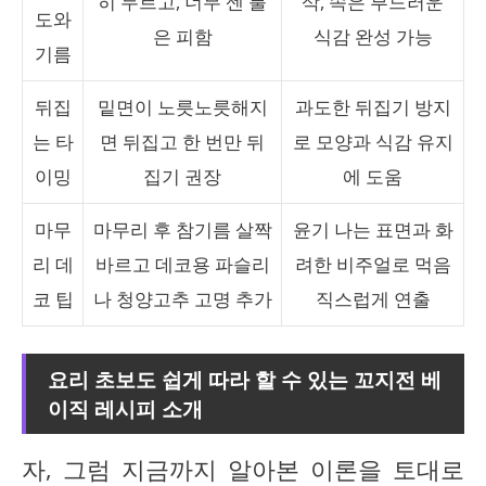
히 두르고, 너무 센 불
삭, 속은 부드러운
도와
은 피함
식감 완성 가능
기름
뒤집
밑면이 노릇노릇해지
과도한 뒤집기 방지
는 타
면 뒤집고 한 번만 뒤
로 모양과 식감 유지
이밍
집기 권장
에 도움
마무
마무리 후 참기름 살짝
윤기 나는 표면과 화
리 데
바르고 데코용 파슬리
려한 비주얼로 먹음
코 팁
나 청양고추 고명 추가
직스럽게 연출
요리 초보도 쉽게 따라 할 수 있는 꼬지전 베
이직 레시피 소개
자, 그럼 지금까지 알아본 이론을 토대로