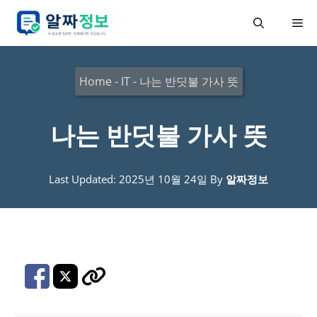
컨
메
텐
츠
뉴
로
Home
-
IT
-
나는 반딧불 가사 뜻
건
너
나는 반딧불 가사 뜻
뛰
기
Last Updated: 2025년 10월 24일
By
알짜정보