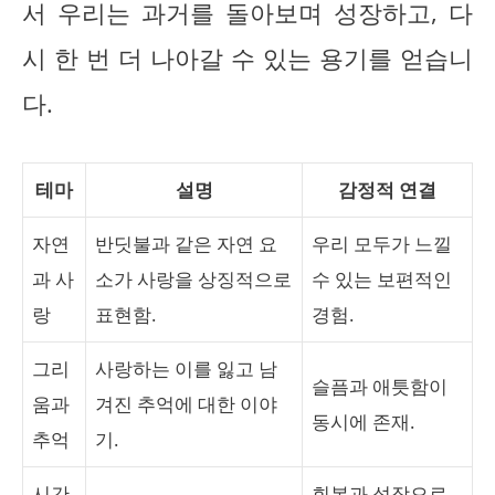
서 우리는 과거를 돌아보며 성장하고, 다
시 한 번 더 나아갈 수 있는 용기를 얻습니
다.
테마
설명
감정적 연결
자연
반딧불과 같은 자연 요
우리 모두가 느낄
과 사
소가 사랑을 상징적으로
수 있는 보편적인
랑
표현함.
경험.
그리
사랑하는 이를 잃고 남
슬픔과 애틋함이
움과
겨진 추억에 대한 이야
동시에 존재.
추억
기.
시간
회복과 성장으로