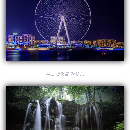
나는 반딧불 가사 뜻