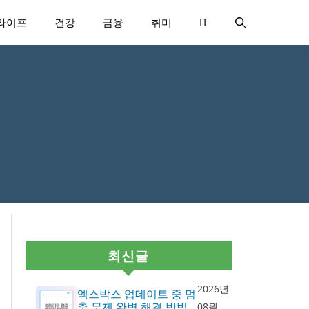
라이프
건강
금융
취미
IT
최신글
2026년
엑스박스 업데이트 중 멈
춤 문제 완벽 해결 방법
08월