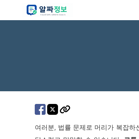
컨
텐
츠
로
건
너
뛰
기
여러분, 법률 문제로 머리가 복잡하