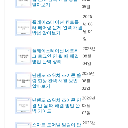
알아보기
05일
2026
플레이스테이션 컨트롤
년 08
러 페어링 문제 완벽 해결
월 04
방법 알아보기
일
2026년
플레이스테이션 네트워
크 로그인 안 될 때 해결
08월
방법 완벽 정리
04일
2026년
닌텐도 스위치 조이콘 쏠
림 현상 완벽 해결 방법
08월
알아보기
03일
2026년
닌텐도 스위치 조이콘 연
결 안 될 때 해결 방법 완
08월
벽 가이드
03일
2026년
스마트 도어벨 알림이 안