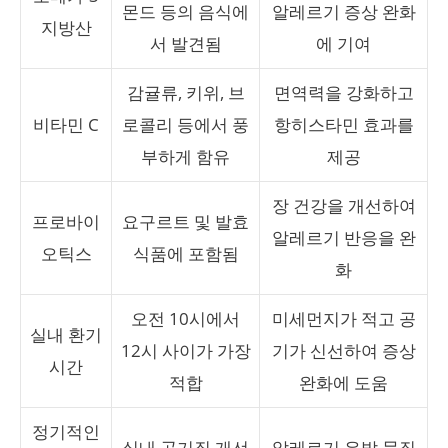
몬드 등의 음식에
알레르기 증상 완화
지방산
서 발견됨
에 기여
감귤류, 키위, 브
면역력을 강화하고
비타민 C
로콜리 등에서 풍
항히스타민 효과를
부하게 함유
제공
장 건강을 개선하여
프로바이
요구르트 및 발효
알레르기 반응을 완
오틱스
식품에 포함됨
화
오전 10시에서
미세먼지가 적고 공
실내 환기
12시 사이가 가장
기가 신선하여 증상
시간
적합
완화에 도움
정기적인
실내 공기질 개선
알레르기 유발 물질