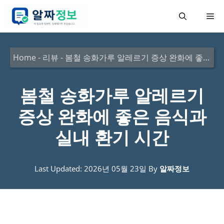
컨
메
텐
츠
뉴
로
Home
-
리뷰
-
봄철 송화가루 알레르기 증상 완화에 좋은 음식과 실내 환기 시간
건
너
봄철 송화가루 알레르기
뛰
증상 완화에 좋은 음식과
기
실내 환기 시간
Last Updated: 2026년 05월 23일
By
알짜정보