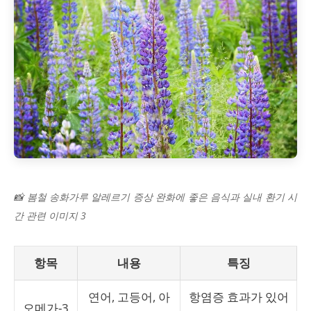
📸 봄철 송화가루 알레르기 증상 완화에 좋은 음식과 실내 환기 시
간 관련 이미지 3
항목
내용
특징
연어, 고등어, 아
항염증 효과가 있어
오메가-3