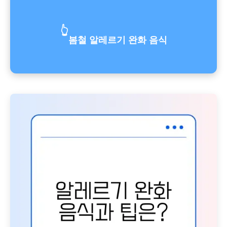
👆
봄철 알레르기 완화 음식