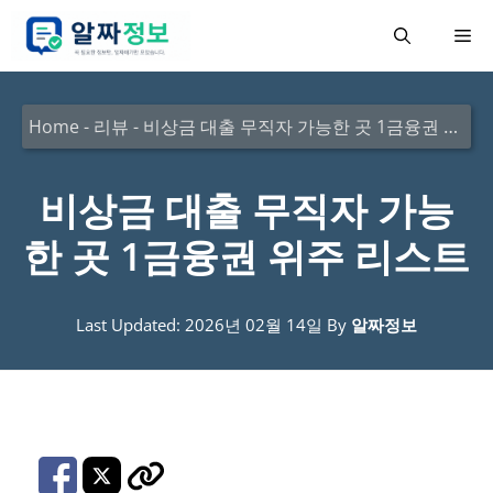
컨
메
텐
츠
뉴
로
Home
-
리뷰
-
비상금 대출 무직자 가능한 곳 1금융권 위주 리스트
건
너
비상금 대출 무직자 가능
뛰
한 곳 1금융권 위주 리스트
기
Last Updated: 2026년 02월 14일
By
알짜정보