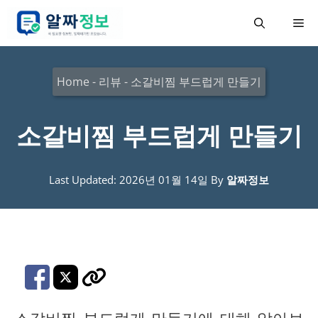
컨
메
텐
츠
뉴
로
Home
-
리뷰
-
소갈비찜 부드럽게 만들기
건
너
소갈비찜 부드럽게 만들기
뛰
기
Last Updated: 2026년 01월 14일
By
알짜정보