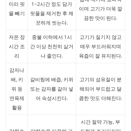
미리 핏
1~2시간 정도 담가
이며 고기가 더욱 깔
물 빼기
핏물을 제거한 후 깨
끔한 맛이 된다.
끗하게 씻는다.
저온 장
중불 이하에서 1시
고기가 질기지 않고
시간 조
간 이상 천천히 삶거
매우 부드러워지며
리
나 졸인다.
육즙이 잘 유지된다.
감자나
배, 키
갈비찜에 배즙, 키위
고기의 섬유질이 분
위 등
또는 감자를 갈아 넣
해되어 부드럽고 달
연육제
어 숙성시킨다.
콤한 맛도 더해진다.
활용
시간 절약 가능, 부