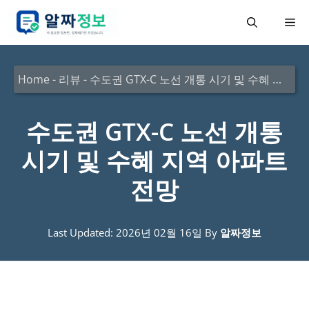
컨
메
텐
츠
뉴
로
Home
-
리뷰
-
수도권 GTX-C 노선 개통 시기 및 수혜 지역 아파트 전망
건
너
수도권 GTX-C 노선 개통
뛰
시기 및 수혜 지역 아파트
기
전망
Last Updated: 2026년 02월 16일
By
알짜정보