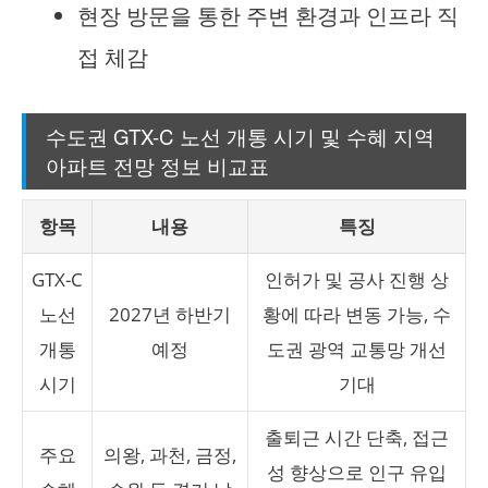
현장 방문을 통한 주변 환경과 인프라 직
접 체감
수도권 GTX-C 노선 개통 시기 및 수혜 지역
아파트 전망 정보 비교표
항목
내용
특징
GTX-C
인허가 및 공사 진행 상
노선
2027년 하반기
황에 따라 변동 가능, 수
개통
예정
도권 광역 교통망 개선
시기
기대
출퇴근 시간 단축, 접근
주요
의왕, 과천, 금정,
성 향상으로 인구 유입