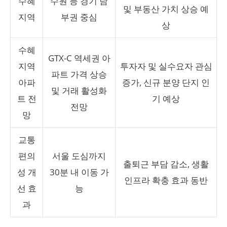
수혜
수원 등 경기 남
및 부동산 가치 상승 예
지역
부권 중심
상
수혜
GTX-C 역세권 아
지역
투자자 및 실수요자 관심
파트 가격 상승
아파
증가, 신규 분양 단지 인
및 거래 활성화
트 전
기 예상
전망
망
교통
편의
서울 도심까지
출퇴근 부담 감소, 생활
성 개
30분 내 이동 가
인프라 확충 효과 동반
선 효
능
과