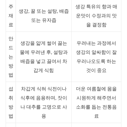
주
생강 특유의 향과 매
생강, 꿀 또는 설탕, 배즙
재
운맛이 수정과의 맛
또는 유자즙
료
을 결정함
만
생강을 얇게 썰어 끓는
우려내는 과정에서
드
물에 우려낸 후, 설탕과
생강의 알싸함이 잘
는
배즙을 넣고 끓여서 차
우러나오도록 하는
방
갑게 식힘
것이 중요
법
섭
차갑게 식혀 식전이나
더운 여름철에 몸을
취
식후에 음용하며, 잣이
시원하게 해주면서
방
나 대추를 고명으로 사
소화를 돕는 전통음
법
용
료