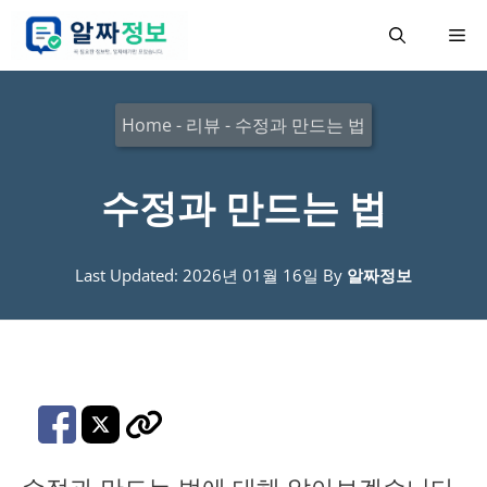
컨
메
텐
츠
뉴
로
Home
-
리뷰
-
수정과 만드는 법
건
너
수정과 만드는 법
뛰
기
Last Updated: 2026년 01월 16일
By
알짜정보