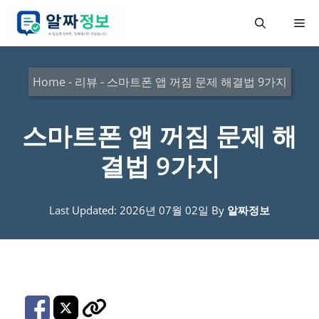
컨
메
텐
츠
뉴
로
Home
-
리뷰
-
스마트폰 앱 꺼짐 문제 해결법 9가지
건
너
스마트폰 앱 꺼짐 문제 해
뛰
결법 9가지
기
Last Updated: 2026년 07월 02일
By
알짜정보