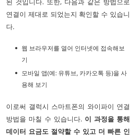
된 것입니다. 또한, 다음과 같은 방법으로
연결이 제대로 되었는지 확인할 수 있습니
다.
웹 브라우저를 열어 인터넷에 접속해보
기
모바일 앱(예: 유튜브, 카카오톡 등)을 사
용해 보기
이로써 갤럭시 스마트폰의 와이파이 연결
방법을 마칠 수 있습니다.
이 과정을 통해
데이터 요금도 절약할 수 있고 더 빠른 인