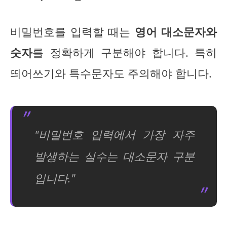
비밀번호를 입력할 때는
영어 대소문자와
숫자
를 정확하게 구분해야 합니다. 특히
띄어쓰기와 특수문자도 주의해야 합니다.
"비밀번호 입력에서 가장 자주
발생하는 실수는 대소문자 구분
입니다."