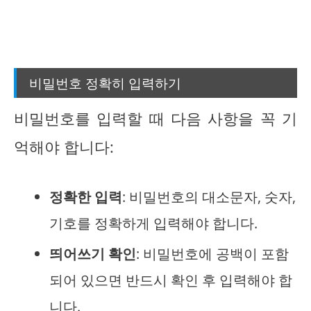
비밀번호 정확히 입력하기
비밀번호를 입력할 때 다음 사항을 꼭 기
억해야 합니다:
정확한 입력
: 비밀번호의 대소문자, 숫자,
기호를 정확하게 입력해야 합니다.
띄어쓰기 확인
: 비밀번호에 공백이 포함
되어 있으면 반드시 확인 후 입력해야 합
니다.