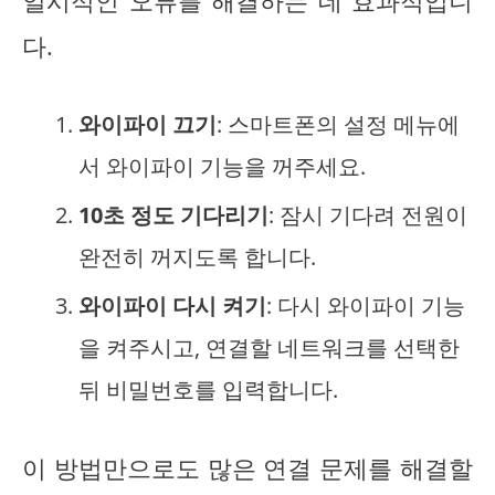
일시적인 오류를 해결하는 데 효과적입니
다.
와이파이 끄기
: 스마트폰의 설정 메뉴에
서 와이파이 기능을 꺼주세요.
10초 정도 기다리기
: 잠시 기다려 전원이
완전히 꺼지도록 합니다.
와이파이 다시 켜기
: 다시 와이파이 기능
을 켜주시고, 연결할 네트워크를 선택한
뒤 비밀번호를 입력합니다.
이 방법만으로도 많은 연결 문제를 해결할