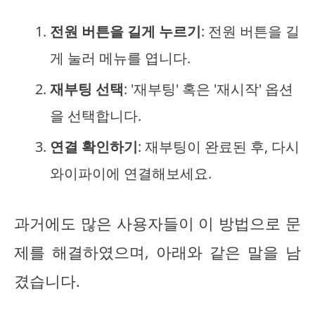
전원 버튼을 길게 누르기
: 전원 버튼을 길
게 눌러 메뉴를 엽니다.
재부팅 선택
: '재부팅' 혹은 '재시작' 옵션
을 선택합니다.
연결 확인하기
: 재부팅이 완료된 후, 다시
와이파이에 연결해보세요.
과거에도 많은 사용자들이 이 방법으로 문
제를 해결하였으며, 아래와 같은 말을 남
겼습니다.