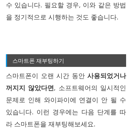
수 있습니다. 필요할 경우, 이와 같은 방법
을 정기적으로 시행하는 것도 좋습니다.
스마트폰 재부팅하기
스마트폰이 오랜 시간 동안
사용되었거나
꺼지지 않았다면
, 소프트웨어의 일시적인
문제로 인해 와이파이에 연결이 안 될 수
있습니다. 이런 경우에는 다음 단계를 따
라 스마트폰을 재부팅해보세요.