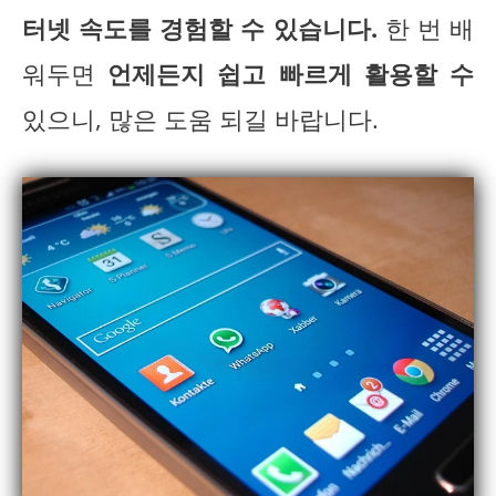
터넷 속도를 경험할 수 있습니다.
한 번 배
워두면
언제든지 쉽고 빠르게 활용할 수
있으니, 많은 도움 되길 바랍니다.