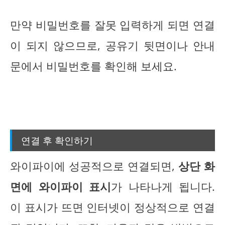
만약 비밀번호를 잘못 입력하게 되면 연결
이 되지 않으므로, 공유기 뒷면이나 안내
문에서 비밀번호를 확인해 보세요.
연결 후 확인하기
와이파이에 성공적으로 연결되면,
상단 화
면에 와이파이 표시
가 나타나게 됩니다.
이 표시가 뜨면 인터넷이 정상적으로 연결