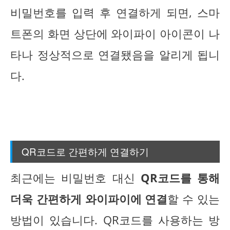
비밀번호를 입력 후 연결하게 되면, 스마
트폰의 화면 상단에 와이파이 아이콘이 나
타나 정상적으로 연결됐음을 알리게 됩니
다.
QR코드로 간편하게 연결하기
최근에는 비밀번호 대신
QR코드를 통해
더욱 간편하게 와이파이에 연결
할 수 있는
방법이 있습니다. QR코드를 사용하는 방