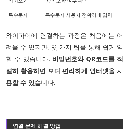
띄어쓰기
공백 포함 여부 확인
특수문자
특수문자 사용시 정확하게 입력
와이파이에 연결하는 과정은 처음에는 어
려울 수 있지만, 몇 가지 팁을 통해 쉽게 익
힐 수 있습니다.
비밀번호와 QR코드를 적
절히 활용하면 보다 편리하게 인터넷을 사
용할 수 있습니다.
연결 문제 해결 방법