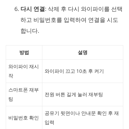
다시 연결
: 삭제 후 다시 와이파이를 선택
하고 비밀번호를 입력하여 연결을 시도
합니다.
방법
설명
와이파이 재시
와이파이 끄고 10초 후 켜기
작
스마트폰 재부
전원 버튼 길게 눌러 재부팅
팅
공유기 뒷면이나 안내문 확인 후 재
비밀번호 확인
입력