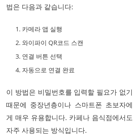
법은 다음과 같습니다:
카메라 앱 실행
와이파이 QR코드 스캔
연결 버튼 선택
자동으로 연결 완료
이 방법은 비밀번호를 입력할 필요가 없기
때문에 중장년층이나 스마트폰 초보자에
게 매우 유용합니다. 카페나 음식점에서도
자주 사용되는 방식입니다.