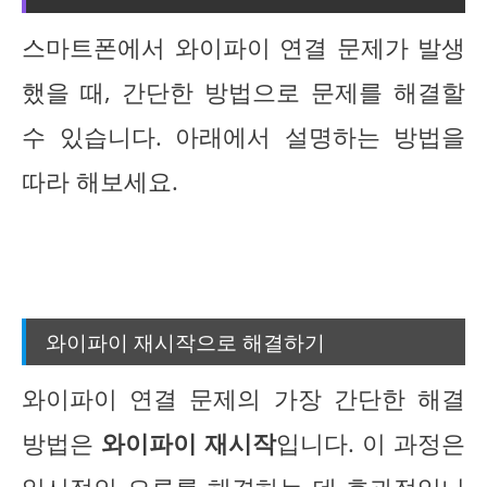
스마트폰에서 와이파이 연결 문제가 발생
했을 때, 간단한 방법으로 문제를 해결할
수 있습니다. 아래에서 설명하는 방법을
따라 해보세요.
와이파이 재시작으로 해결하기
와이파이 연결 문제의 가장 간단한 해결
방법은
와이파이 재시작
입니다. 이 과정은