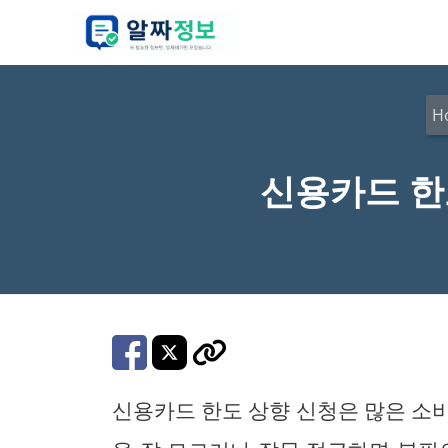
컨
텐
츠
로
H
건
너
신용카드 한
뛰
기
신용카드 한도 상향 신청은 많은 소