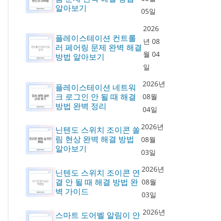
알아보기
05일
2026
플레이스테이션 컨트롤
년 08
러 페어링 문제 완벽 해결
월 04
방법 알아보기
일
2026년
플레이스테이션 네트워
크 로그인 안 될 때 해결
08월
방법 완벽 정리
04일
2026년
닌텐도 스위치 조이콘 쏠
림 현상 완벽 해결 방법
08월
알아보기
03일
2026년
닌텐도 스위치 조이콘 연
결 안 될 때 해결 방법 완
08월
벽 가이드
03일
2026년
스마트 도어벨 알림이 안