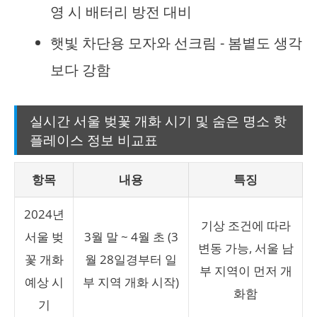
영 시 배터리 방전 대비
햇빛 차단용 모자와 선크림 - 봄볕도 생각
보다 강함
실시간 서울 벚꽃 개화 시기 및 숨은 명소 핫
플레이스 정보 비교표
항목
내용
특징
2024년
기상 조건에 따라
서울 벚
3월 말 ~ 4월 초 (3
변동 가능, 서울 남
꽃 개화
월 28일경부터 일
부 지역이 먼저 개
예상 시
부 지역 개화 시작)
화함
기