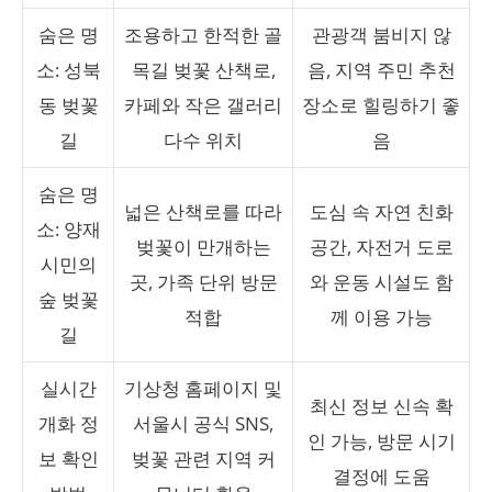
숨은 명
조용하고 한적한 골
관광객 붐비지 않
소: 성북
목길 벚꽃 산책로,
음, 지역 주민 추천
동 벚꽃
카페와 작은 갤러리
장소로 힐링하기 좋
길
다수 위치
음
숨은 명
넓은 산책로를 따라
도심 속 자연 친화
소: 양재
벚꽃이 만개하는
공간, 자전거 도로
시민의
곳, 가족 단위 방문
와 운동 시설도 함
숲 벚꽃
적합
께 이용 가능
길
실시간
기상청 홈페이지 및
최신 정보 신속 확
개화 정
서울시 공식 SNS,
인 가능, 방문 시기
보 확인
벚꽃 관련 지역 커
결정에 도움