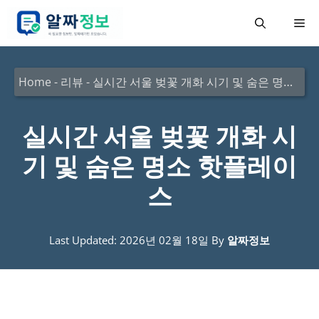
컨
메
텐
츠
뉴
로
Home
-
리뷰
-
실시간 서울 벚꽃 개화 시기 및 숨은 명소 핫플레이스
건
너
실시간 서울 벚꽃 개화 시
뛰
기 및 숨은 명소 핫플레이
기
스
Last Updated: 2026년 02월 18일
By
알짜정보