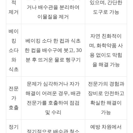
적
있으며, 간단한
거나 배수관을 분리하여
제거
도구로 가능
이물질을 제거
베이
자연 친화적이
킹
베이킹 소다 한 컵과 식초
며, 화학약품 사
소다
한 컵을 배수구에 붓고, 30
용 없이도 막힘
와
분 후 뜨거운 물로 헹구기
을 해결 가능
식초
문제가 심각하거나 자가
전문가의 경험과
전문
해결이 어려운 경우, 배관
장비로 안전하고
가
전문가를 호출하여 점검
확실한 해결이
호출
및 수리
가능
정기
예방 차원에서
정기적으로 배수관 청소