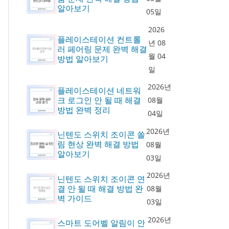
알아보기
05일
2026
플레이스테이션 컨트롤
년 08
러 페어링 문제 완벽 해결
월 04
방법 알아보기
일
2026년
플레이스테이션 네트워
크 로그인 안 될 때 해결
08월
방법 완벽 정리
04일
2026년
닌텐도 스위치 조이콘 쏠
림 현상 완벽 해결 방법
08월
알아보기
03일
2026년
닌텐도 스위치 조이콘 연
결 안 될 때 해결 방법 완
08월
벽 가이드
03일
2026년
스마트 도어벨 알림이 안