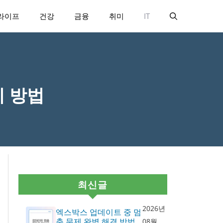
라이프
건강
금융
취미
IT
기 방법
최신글
2026년
엑스박스 업데이트 중 멈
춤 문제 완벽 해결 방법
08월