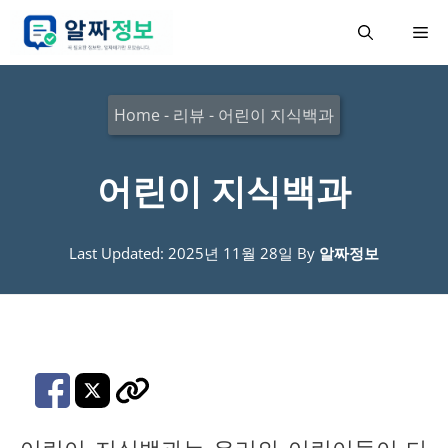
컨
메
텐
츠
뉴
로
Home
-
리뷰
-
어린이 지식백과
건
너
어린이 지식백과
뛰
기
Last Updated: 2025년 11월 28일
By
알짜정보