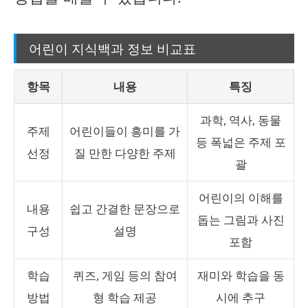
어린이 지식백과 정보 비교표
항목
내용
특징
과학, 역사, 동물
주제
어린이들이 흥미를 가
등 폭넓은 주제 포
선정
질 만한 다양한 주제
괄
어린이의 이해를
내용
쉽고 간결한 문장으로
돕는 그림과 사진
구성
설명
포함
학습
퀴즈, 게임 등의 참여
재미와 학습을 동
방법
형 학습 제공
시에 추구