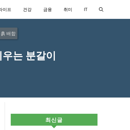
라이프
건강
금융
취미
IT
 흙 배합
키우는 분갈이
최신글