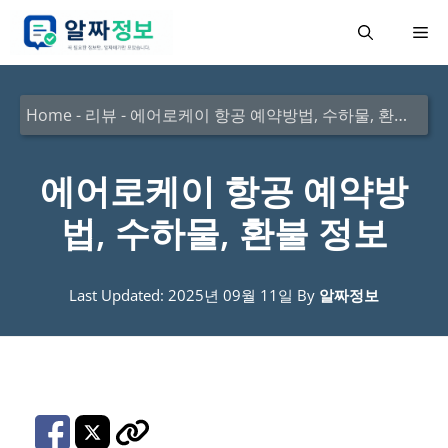
컨
메
텐
츠
뉴
로
Home
-
리뷰
-
에어로케이 항공 예약방법, 수하물, 환불 정보
건
너
에어로케이 항공 예약방
뛰
법, 수하물, 환불 정보
기
Last Updated: 2025년 09월 11일
By
알짜정보