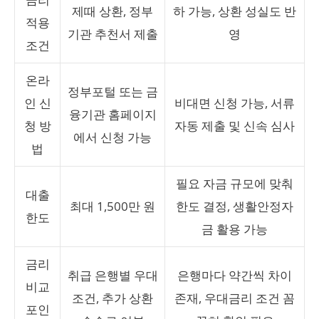
제때 상환, 정부
하 가능, 상환 성실도 반
적용
기관 추천서 제출
영
조건
온라
정부포털 또는 금
인 신
비대면 신청 가능, 서류
융기관 홈페이지
청 방
자동 제출 및 신속 심사
에서 신청 가능
법
필요 자금 규모에 맞춰
대출
최대 1,500만 원
한도 결정, 생활안정자
한도
금 활용 가능
금리
취급 은행별 우대
은행마다 약간씩 차이
비교
조건, 추가 상환
존재, 우대금리 조건 꼼
포인