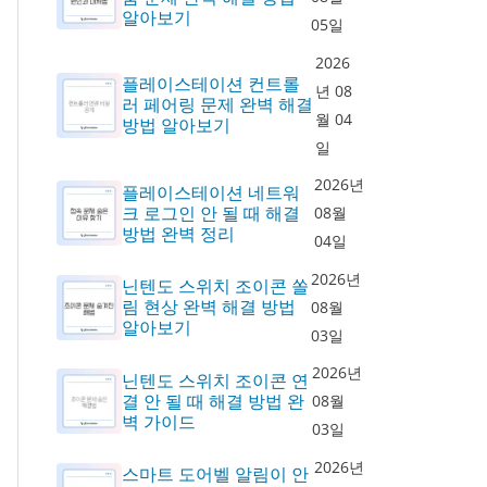
알아보기
05일
2026
플레이스테이션 컨트롤
년 08
러 페어링 문제 완벽 해결
월 04
방법 알아보기
일
2026년
플레이스테이션 네트워
크 로그인 안 될 때 해결
08월
방법 완벽 정리
04일
2026년
닌텐도 스위치 조이콘 쏠
림 현상 완벽 해결 방법
08월
알아보기
03일
2026년
닌텐도 스위치 조이콘 연
결 안 될 때 해결 방법 완
08월
벽 가이드
03일
2026년
스마트 도어벨 알림이 안