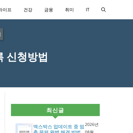
라이프
건강
금융
취미
IT
법
록 신청방법
최신글
2026년
엑스박스 업데이트 중 멈
춤 문제 완벽 해결 방법
08월