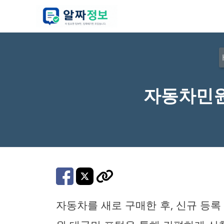
컨
텐
츠
로
건
너
자동차민원
뛰
기
자동차를 새로 구매한 후, 신규 등록