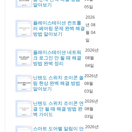
알아보기
05일
2026
플레이스테이션 컨트롤
년 08
러 페어링 문제 완벽 해결
월 04
방법 알아보기
일
2026년
플레이스테이션 네트워
크 로그인 안 될 때 해결
08월
방법 완벽 정리
04일
2026년
닌텐도 스위치 조이콘 쏠
림 현상 완벽 해결 방법
08월
알아보기
03일
2026년
닌텐도 스위치 조이콘 연
결 안 될 때 해결 방법 완
08월
벽 가이드
03일
2026년
스마트 도어벨 알림이 안