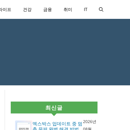
라이프
건강
금융
취미
IT
최신글
2026년
엑스박스 업데이트 중 멈
춤 문제 완벽 해결 방법
08월