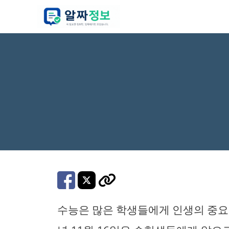
컨
텐
츠
로
건
너
뛰
기
수능은 많은 학생들에게 인생의 중요한