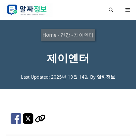
컨
메
텐
츠
뉴
로
Home
-
건강
-
제이엔터
건
너
제이엔터
뛰
기
Last Updated: 2025년 10월 14일
By
알짜정보