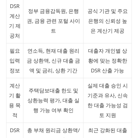
DSR
정부 금융감독원, 은행
공식 기관 및 주요
계산
권, 금융 관련 포털 사이
은행의 신뢰성 높
기 제
트
은 계산기 제공
공처
필요
연소득, 현재 대출 원리
대출자 개인별 상
입력
금 상환액, 신규 대출 금
황에 맞는 정확한
정보
액 및 금리, 상환 기간
DSR 산출 가능
계산
실제 대출 승인 시
주택담보대출 한도 및
기 활
기준과 유사, 신속
상환능력 평가, 대출 실
용 목
한 대출 가능성 검
행 가능 여부 확인
적
토 지원
DSR
총 부채 원리금 상환액/
최근 강화된 대출