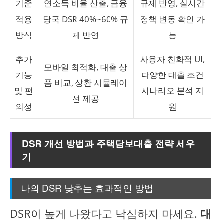
기준
연소득 비율 산출, 금융
규제 반영, 실시간
적용
당국 DSR 40%~60% 규
정책 변동 확인 가
방식
제 반영
능
추가
사용자 친화적 UI,
모바일 최적화, 대출 상
기능
다양한 대출 조건
품 비교, 상환 시뮬레이
및 편
시나리오 분석 지
션 제공
의성
원
DSR 개선 방법과 주택담보대출 전략 세우
기
나의 DSR 낮추는 효과적인 방법
DSR이 높게 나왔다고 낙심하지 마세요.
대