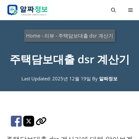
컨
메
텐
츠
뉴
로
Home
-
리뷰
-
주택담보대출 dsr 계산기
건
너
주택담보대출 dsr 계산기
뛰
기
Last Updated: 2025년 12월 19일
By
알짜정보