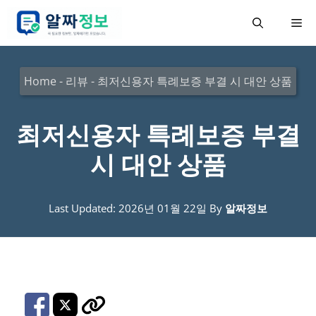
컨
메
텐
츠
뉴
로
Home
-
리뷰
-
최저신용자 특례보증 부결 시 대안 상품
건
너
최저신용자 특례보증 부결
뛰
시 대안 상품
기
Last Updated: 2026년 01월 22일
By
알짜정보