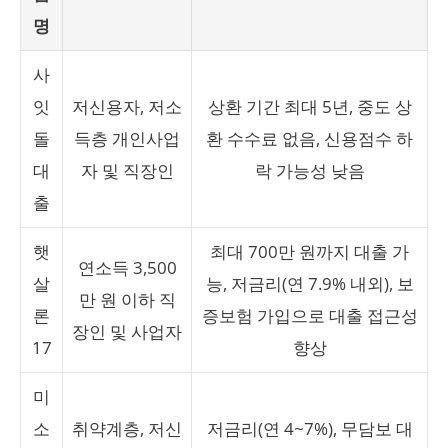
명
사
잇
저신용자, 저소
상환 기간 최대 5년, 중도 상
돌
득층 개인사업
환 수수료 없음, 신용점수 하
대
자 및 직장인
락 가능성 낮음
출
햇
최대 700만 원까지 대출 가
연소득 3,500
살
능, 저금리(연 7.9% 내외), 보
만 원 이하 직
론
증보험 가입으로 대출 접근성
장인 및 사업자
17
향상
미
소
취약계층, 저신
저금리(연 4~7%), 무담보 대