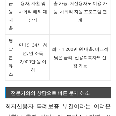
금
용자, 자활 및
출 가능, 저신용자도 이용 가
융
사회적 배려 대
능, 사회적 지원 프로그램 연
대
상자
계
출
햇
만 19~34세 청
살
최대 1,200만 원 대출, 비교적
년, 연 소득
론
낮은 금리, 신용회복자도 신
2,000만 원 이
유
청 가능
하
스
전문가와의 상담으로 빠른 문제 해소
최저신용자 특례보증 부결이라는 어려운