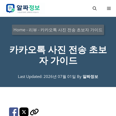
컨
메
텐
츠
뉴
로
Home
-
리뷰
-
카카오톡 사진 전송 초보자 가이드
건
너
카카오톡 사진 전송 초보
뛰
자 가이드
기
Last Updated: 2026년 07월 01일
By
알짜정보