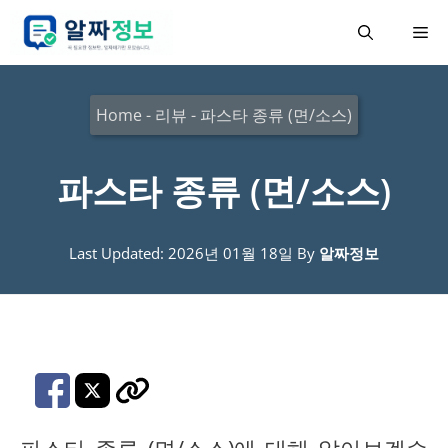
컨
메
텐
츠
뉴
로
Home
-
리뷰
-
파스타 종류 (면/소스)
건
너
파스타 종류 (면/소스)
뛰
기
Last Updated: 2026년 01월 18일
By
알짜정보