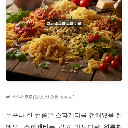
📸 파스타 종류 (면/소스) 관련 이미지 2
누구나 한 번쯤은 스파게티를 접해봤을 텐
데요,
스파게티
는 길고 가느다란 원통형