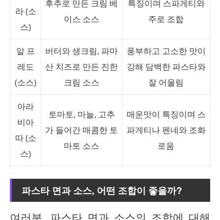
후추로 만든 크림 베
특징이며 스파게티와
라 (소
이스 소스
주로 조합
스)
알 프
버터와 생크림, 파마
풍부하고 고소한 맛이
레도
산 치즈로 만든 진한
강해 담백한 파스타와
(소스)
크림 소스
잘 어울림
아라
토마토, 마늘, 고추
매운맛이 특징이며 스
비아
가 들어간 매콤한 토
파게티나 펜네와 조화
따 (소
마토 소스
로움
스)
파스타 면과 소스, 어떤 조합이 좋을까?
여러분, 파스타 면과 소스의 조합에 대해