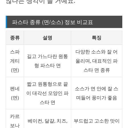
않다는 생각이 들 거예요.
파스타 종류 (면/소스) 정보 비교표
종류
설명
특징
스파
다양한 소스와 잘 어
길고 가느다란 원통
게티
울리며, 대표적인 파
형 파스타 면
(면)
스타 면 종류
짧고 원통형으로 끝
펜네
소스가 면 안에 잘 스
이 대각선 모양인 파
(면)
며들어 풍미가 좋음
스타 면
카르
베이컨, 달걀, 치즈,
부드럽고 고소한 맛이
보나