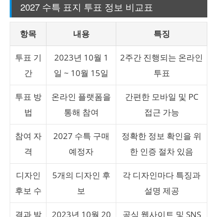
2027 수특 표지 투표 정보 비교표
항목
내용
특징
투표 기
2023년 10월 1
2주간 진행되는 온라인
간
일 ~ 10월 15일
투표
투표 방
온라인 플랫폼을
간편한 모바일 및 PC
법
통해 참여
접근 가능
참여 자
2027 수특 구매
정확한 정보 확인을 위
격
예정자
한 인증 절차 있음
디자인
5개의 디자인 후
각 디자인마다 특징과
후보 수
보
설명 제공
결과 발
2023년 10월 20
공식 웹사이트 및 SNS