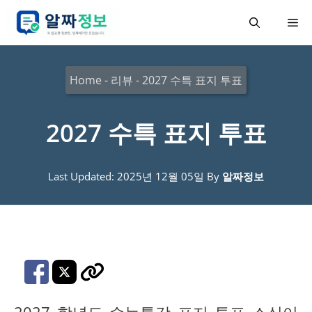
컨
메
텐
츠
뉴
로
Home
-
리뷰
-
2027 수특 표지 투표
건
너
2027 수특 표지 투표
뛰
기
Last Updated: 2025년 12월 05일
By
알짜정보