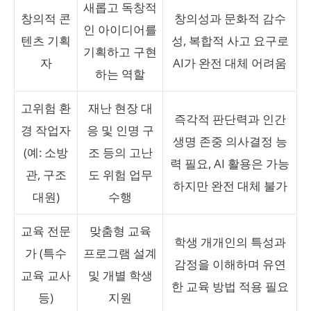
새롭고 독창적
창의적 콘
창의성과 문화적 감수
인 아이디어를
텐츠 기획
성, 복합적 사고 요구로
기획하고 구현
자
AI가 완전 대체 어려움
하는 역할
고위험 환
재난 현장 대
즉각적 판단력과 인간
경 작업자
응 및 인명 구
생명 존중 의사결정 능
(예: 소방
조 등의 고난
력 필요, AI 활용은 가능
관, 구조
도 위험 업무
하지만 완전 대체 불가
대원)
수행
교육 전문
맞춤형 교육
학생 개개인의 특성과
가 (특수
프로그램 설계
감정을 이해하며 유연
교육 교사
및 개별 학생
한 교육 방법 적용 필요
등)
지원