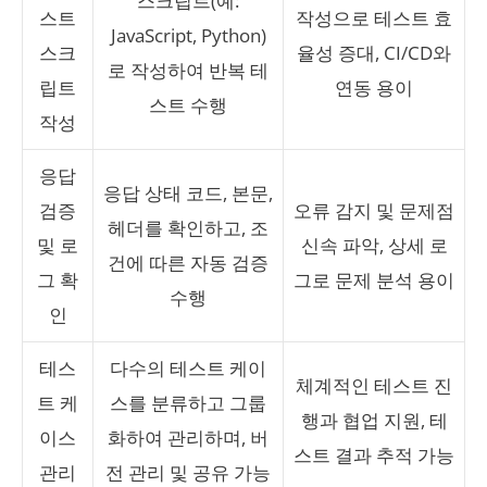
스크립트(예:
스트
작성으로 테스트 효
JavaScript, Python)
스크
율성 증대, CI/CD와
로 작성하여 반복 테
립트
연동 용이
스트 수행
작성
응답
응답 상태 코드, 본문,
검증
오류 감지 및 문제점
헤더를 확인하고, 조
및 로
신속 파악, 상세 로
건에 따른 자동 검증
그 확
그로 문제 분석 용이
수행
인
테스
다수의 테스트 케이
체계적인 테스트 진
트 케
스를 분류하고 그룹
행과 협업 지원, 테
이스
화하여 관리하며, 버
스트 결과 추적 가능
관리
전 관리 및 공유 가능