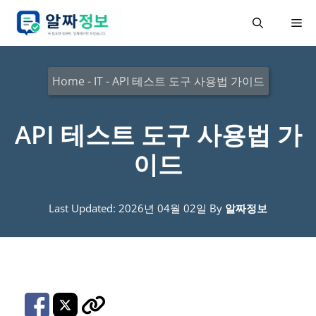
컨
메
텐
츠
뉴
로
Home
-
IT
-
API 테스트 도구 사용법 가이드
건
너
API 테스트 도구 사용법 가
뛰
이드
기
Last Updated: 2026년 04월 02일
By
알짜정보