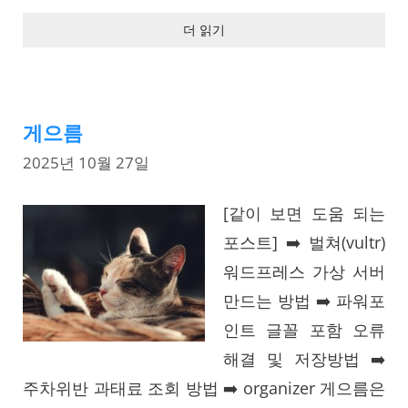
더 읽기
게으름
2025년 10월 27일
[같이 보면 도움 되는
포스트] ➡️ 벌쳐(vultr)
워드프레스 가상 서버
만드는 방법 ➡️ 파워포
인트 글꼴 포함 오류
해결 및 저장방법 ➡️
주차위반 과태료 조회 방법 ➡️ organizer 게으름은