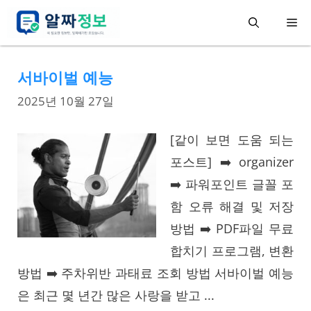
컨
메
텐
츠
뉴
서바이벌 예능
로
건
2025년 10월 27일
너
[같이 보면 도움 되는
뛰
포스트] ➡️ organizer
기
➡️ 파워포인트 글꼴 포
함 오류 해결 및 저장
방법 ➡️ PDF파일 무료
합치기 프로그램, 변환
방법 ➡️ 주차위반 과태료 조회 방법 서바이벌 예능
은 최근 몇 년간 많은 사랑을 받고 ...