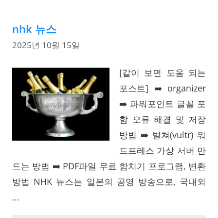
nhk 뉴스
2025년 10월 15일
[같이 보면 도움 되는
포스트] ➡️ organizer
➡️ 파워포인트 글꼴 포
함 오류 해결 및 저장
방법 ➡️ 벌쳐(vultr) 워
드프레스 가상 서버 만
드는 방법 ➡️ PDF파일 무료 합치기 프로그램, 변환
방법 NHK 뉴스는 일본의 공영 방송으로, 국내외
...