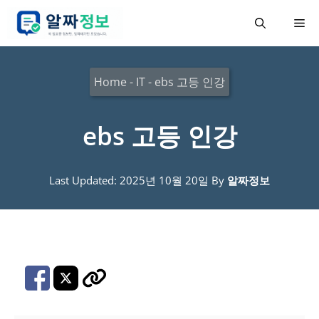
컨
메
텐
츠
뉴
로
Home
-
IT
-
ebs 고등 인강
건
너
ebs 고등 인강
뛰
기
Last Updated: 2025년 10월 20일
By
알짜정보