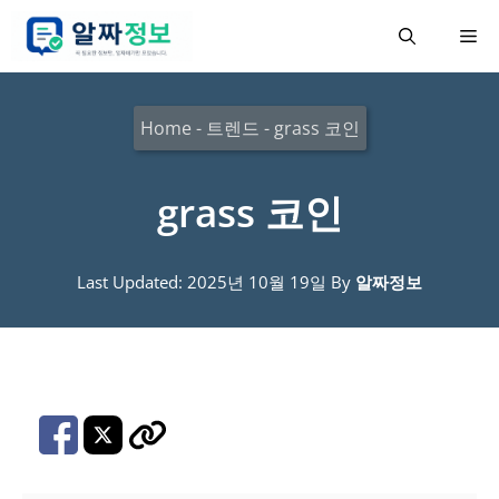
컨
메
텐
츠
뉴
로
Home
-
트렌드
-
grass 코인
건
너
grass 코인
뛰
기
Last Updated: 2025년 10월 19일
By
알짜정보