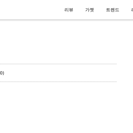
리뷰
가젯
트렌드
0)