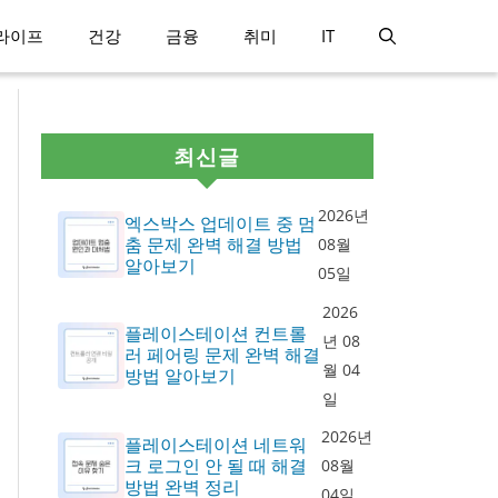
라이프
건강
금융
취미
IT
최신글
2026년
엑스박스 업데이트 중 멈
춤 문제 완벽 해결 방법
08월
알아보기
05일
2026
플레이스테이션 컨트롤
년 08
러 페어링 문제 완벽 해결
월 04
방법 알아보기
일
2026년
플레이스테이션 네트워
크 로그인 안 될 때 해결
08월
방법 완벽 정리
04일