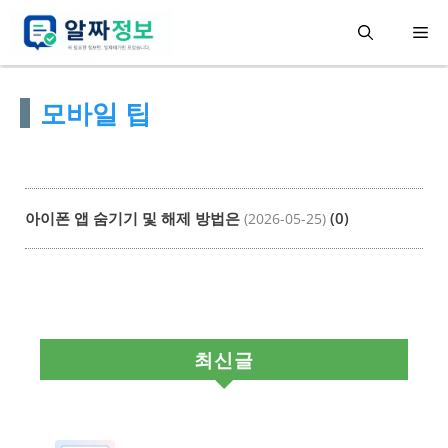
컨
메
텐
츠
뉴
모바일 팁
로
건
너
뛰
아이폰 앱 숨기기 및 해제 방법은
(0)
(2026-05-25)
기
최신글