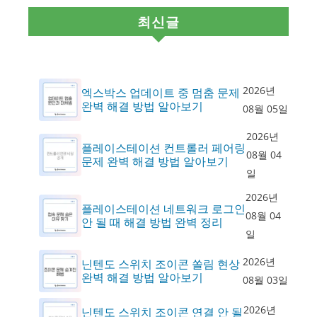
최신글
2026년
엑스박스 업데이트 중 멈춤 문제
완벽 해결 방법 알아보기
08월 05일
2026년
플레이스테이션 컨트롤러 페어링
08월 04
문제 완벽 해결 방법 알아보기
일
2026년
플레이스테이션 네트워크 로그인
08월 04
안 될 때 해결 방법 완벽 정리
일
2026년
닌텐도 스위치 조이콘 쏠림 현상
완벽 해결 방법 알아보기
08월 03일
2026년
닌텐도 스위치 조이콘 연결 안 될