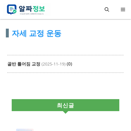
컨
메
텐
츠
뉴
자세 교정 운동
로
건
너
뛰
골반 틀어짐 교정
(0)
(2025-11-19)
기
최신글