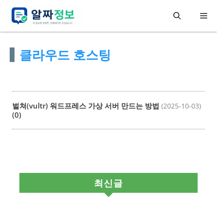
컨
메
텐
츠
뉴
클라우드 호스팅
로
건
너
뛰
벌쳐(vultr) 워드프레스 가상 서버 만드는 방법
(2025-10-03)
기
(0)
최신글